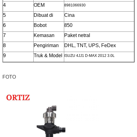
4
OEM
8981066930
5
Dibuat di
Cina
6
Bobot
850
7
Kemasan
Paket netral
8
Pengiriman
DHL, TNT, UPS, FeDex
9
Truk & Model
ISUZU 4JJ1 D-MAX 2012 3.0L
FOTO