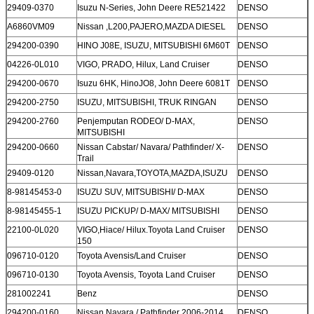
29409-0370
Isuzu N-Series, John Deere RE521422
DENSO
A6860VM09
Nissan ,L200,PAJERO,MAZDA DIESEL
DENSO
294200-0390
HINO J08E, ISUZU, MITSUBISHI 6M60T
DENSO
04226-0L010
VIGO, PRADO, Hilux, Land Cruiser
DENSO
294200-0670
Isuzu 6HK, HinoJO8, John Deere 6081T
DENSO
294200-2750
ISUZU, MITSUBISHI, TRUK RINGAN
DENSO
294200-2760
Penjemputan RODEO/ D-MAX,
DENSO
MITSUBISHI
294200-0660
Nissan Cabstar/ Navara/ Pathfinder/ X-
DENSO
Trail
29409-0120
Nissan,Navara,TOYOTA,MAZDA,ISUZU
DENSO
8-98145453-0
ISUZU SUV, MITSUBISHI/ D-MAX
DENSO
8-98145455-1
ISUZU PICKUP/ D-MAX/ MITSUBISHI
DENSO
22100-0L020
VIGO,Hiace/ Hilux.Toyota Land Cruiser
DENSO
150
096710-0120
Toyota Avensis/Land Cruiser
DENSO
096710-0130
Toyota Avensis, Toyota Land Cruiser
DENSO
281002241
Benz
DENSO
294200-0160
Nissan Navara / Pathfinder 2006-2014
DENSO