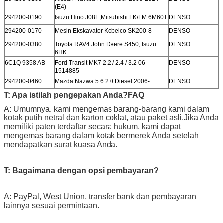
(E4)
294200-0190
Isuzu Hino J08E,Mitsubishi FK/FM 6M60T
DENSO
294200-0170
Mesin Ekskavator Kobelco SK200-8
DENSO
294200-0380
Toyota RAV4 John Deere S450, Isuzu
DENSO
6HK
6C1Q 9358 AB
Ford Transit MK7 2.2 / 2.4 / 3.2 06-
DENSO
1514885
294200-0460
Mazda Nazwa 5 6 2.0 Diesel 2006-
DENSO
T: Apa istilah pengepakan Anda?
FAQ
A: Umumnya, kami mengemas barang-barang kami dalam
kotak putih netral dan karton coklat, atau paket asli.Jika Anda
memiliki paten terdaftar secara hukum, kami dapat
mengemas barang dalam kotak bermerek Anda setelah
mendapatkan surat kuasa Anda.
T: Bagaimana dengan opsi pembayaran?
A: PayPal, West Union, transfer bank dan pembayaran
lainnya sesuai permintaan.