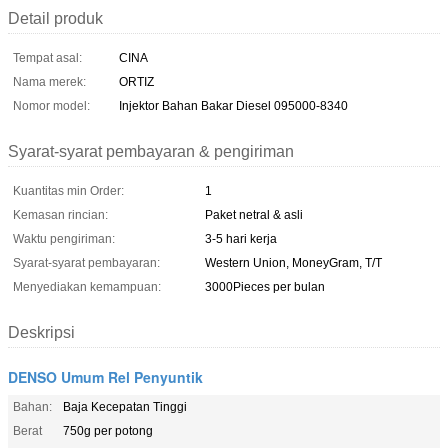
Detail produk
Tempat asal:
CINA
Nama merek:
ORTIZ
Nomor model:
Injektor Bahan Bakar Diesel 095000-8340
Syarat-syarat pembayaran & pengiriman
Kuantitas min Order:
1
Kemasan rincian:
Paket netral & asli
Waktu pengiriman:
3-5 hari kerja
Syarat-syarat pembayaran:
Western Union, MoneyGram, T/T
Menyediakan kemampuan:
3000Pieces per bulan
Deskripsi
DENSO Umum Rel Penyuntik
Bahan:
Baja Kecepatan Tinggi
Berat
750g per potong