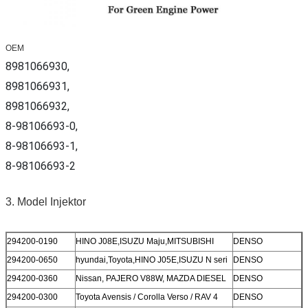
OEM
8981066930,
8981066931,
8981066932,
8-98106693-0,
8-98106693-1,
8-98106693-2
3. Model Injektor
294200-0190
HINO J08E,ISUZU Maju,MITSUBISHI
DENSO
294200-0650
hyundai,Toyota,HINO J05E,ISUZU N seri
DENSO
294200-0360
Nissan, PAJERO V88W, MAZDA DIESEL
DENSO
294200-0300
Toyota Avensis / Corolla Verso / RAV 4
DENSO