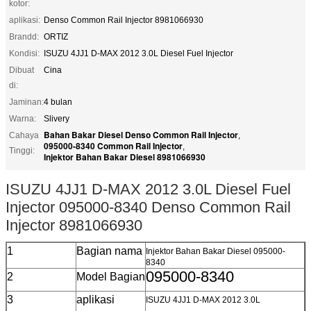
kotor:
aplikasi:
Denso Common Rail Injector 8981066930
Brandd:
ORTIZ
Kondisi:
ISUZU 4JJ1 D-MAX 2012 3.0L Diesel Fuel Injector
Dibuat
Cina
di:
Jaminan:
4 bulan
Warna:
Slivery
Bahan Bakar Diesel Denso Common Rail Injector
Cahaya
,
095000-8340 Common Rail Injector
,
Tinggi:
Injektor Bahan Bakar Diesel 8981066930
ISUZU 4JJ1 D-MAX 2012 3.0L Diesel Fuel
Injector 095000-8340 Denso Common Rail
Injector 8981066930
1
Bagian nama
Injektor Bahan Bakar Diesel 095000-
8340
095000-8340
2
Model Bagian
3
aplikasi
ISUZU 4JJ1 D-MAX 2012 3.0L