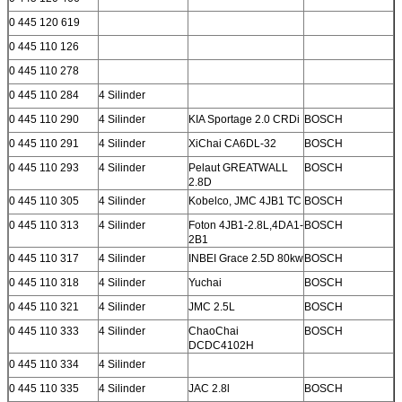
0 445 120 619
0 445 110 126
0 445 110 278
0 445 110 284
4 Silinder
0 445 110 290
4 Silinder
KIA Sportage 2.0 CRDi
BOSCH
0 445 110 291
4 Silinder
XiChai CA6DL-32
BOSCH
0 445 110 293
4 Silinder
Pelaut GREATWALL
BOSCH
2.8D
0 445 110 305
4 Silinder
Kobelco, JMC 4JB1 TC
BOSCH
0 445 110 313
4 Silinder
Foton 4JB1-2.8L,4DA1-
BOSCH
2B1
0 445 110 317
4 Silinder
INBEI Grace 2.5D 80kw
BOSCH
0 445 110 318
4 Silinder
Yuchai
BOSCH
0 445 110 321
4 Silinder
JMC 2.5L
BOSCH
0 445 110 333
4 Silinder
ChaoChai
BOSCH
DCDC4102H
0 445 110 334
4 Silinder
0 445 110 335
4 Silinder
JAC 2.8l
BOSCH