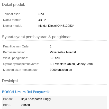
Detail produk
Tempat asal:
Cina
Nama merek:
ORTIZ
Nomor model:
Injektor Diesel 0445120534
Syarat-syarat pembayaran & pengiriman
Kuantitas min Order:
1
Kemasan rincian:
Paket Asli & Nuetral
Waktu pengiriman:
3-6 hari
Syarat-syarat pembayaran:
T/T, Western Union, MoneyGram
Menyediakan kemampuan:
3000 untis/bulan
Deskripsi
BOSCH Umum Rel Penyuntik
Bahan:
Baja Kecepatan Tinggi
Berat:
0,55kg