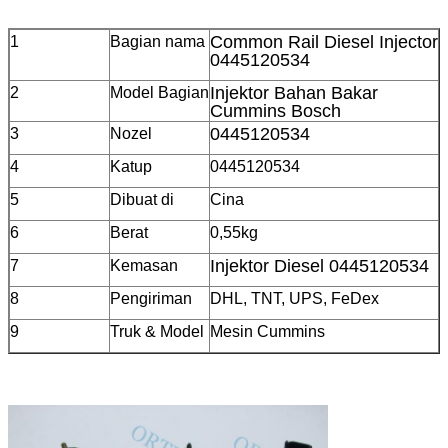
Common Rail Diesel Injector
1
Bagian nama
0445120534
Injektor Bahan Bakar
2
Model Bagian
Cummins Bosch
0445120534
3
Nozel
4
Katup
0445120534
5
Dibuat di
Cina
6
Berat
0,55kg
Injektor Diesel 0445120534
7
Kemasan
8
Pengiriman
DHL, TNT, UPS, FeDex
9
Truk & Model
Mesin Cummins