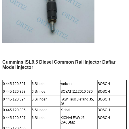
Cummins ISL9.5 Diesel Common Rail Injector Daftar
Model Injector
0 445 120 391
6 Silinder
weichai
BOSCH
0 445 120 393
6 Silinder
SOYAT 1112010 630
BOSCH
0 445 120 394
6 Silinder
FAW, Truk Jiefang J5,
BOSCH
J6
0 445 120 395
6 Silinder
Xichai
BOSCH
0 445 120 397
6 Silinder
XICHAI FAW J6
BOSCH
CA6DM2
0 445 120 466