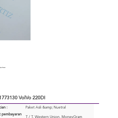
21773130 VolVo 220DI
ian :
Paket Asli &amp; Nuetral
at pembayaran
T / T, Western Union, MoneyGram