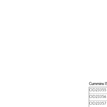
Cummins IS
OD23355
OD23356
OD23357