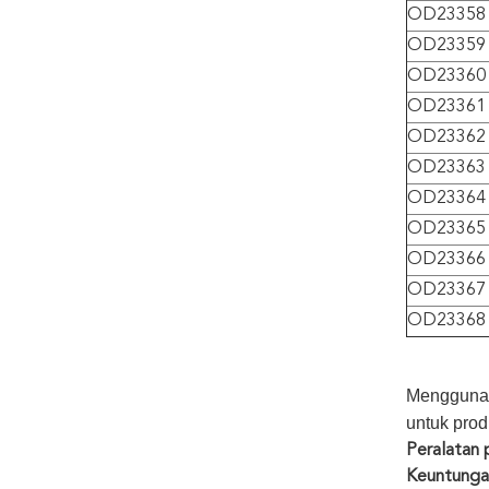
OD23358
OD23359
OD23360
OD23361
OD23362
OD23363
OD23364
OD23365
OD23366
OD23367
OD23368
Menggunaka
untuk pro
Peralatan 
Keuntunga