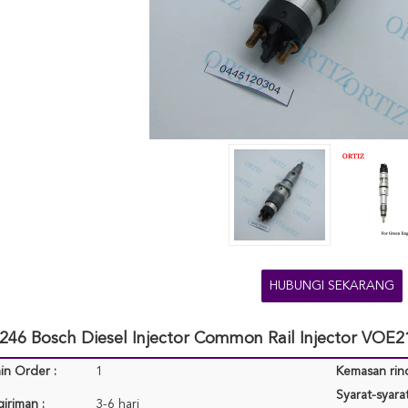
HUBUNGI SEKARANG
246 Bosch Diesel Injector Common Rail Injector VOE
in Order :
1
Kemasan rinc
Syarat-syar
iriman :
3-6 hari