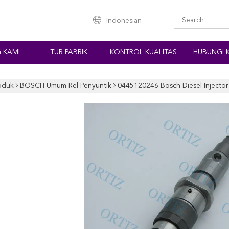
Indonesian
 KAMI
TUR PABRIK
KONTROL KUALITAS
HUBUNGI 
oduk
BOSCH Umum Rel Penyuntik
0445120246 Bosch Diesel Injecto