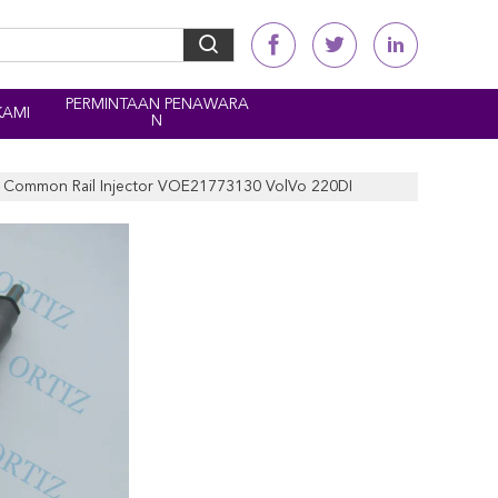
PERMINTAAN PENAWARA
KAMI
N
r Common Rail Injector VOE21773130 VolVo 220DI