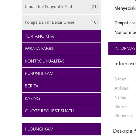
Umum Rel Penyuntik Alat
(21)
Menyediak
:
Pompa Bahan Bakar Diesel
(18)
Tempat asal
Nomor mod
TENTANG KITA
INFORMASI
WISATA PABRIK
KONTROL KUALITAS
Informasi 
HUBUNGI KAMI
Bahan:
BERITA
Aplikasi:
Nama:
KASING
Merek:
QUOTE REQUEST SUATU
Menyoroti:
HUBUNGI KAMI
Deskripsi 