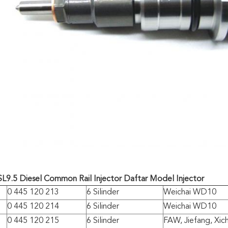
L9.5 Diesel Common Rail Injector Daftar Model Injector
0 445 120 213
6 Silinder
Weichai WD10
0 445 120 214
6 Silinder
Weichai WD10
0 445 120 215
6 Silinder
FAW, Jiefang, Xich