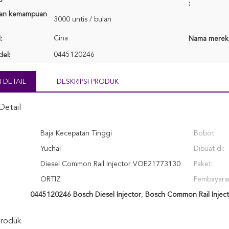
:
an kemampuan
3000 untis / bulan
Cina
:
Nama merek
0445120246
el:
 DETAIL
DESKRIPSI PRODUK
Detail
Baja Kecepatan Tinggi
Bobot:
Yuchai
Dibuat di:
Diesel Common Rail Injector VOE21773130
Paket:
ORTIZ
Pembayara
0445120246 Bosch Diesel Injector
,
Bosch Common Rail Inject
Produk