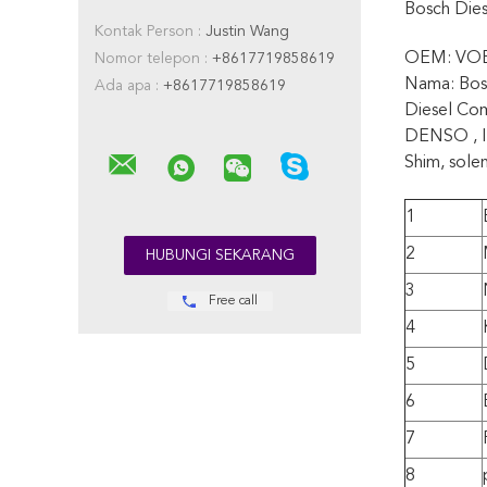
Bosch Die
Kontak Person :
Justin Wang
OEM: VO
Nomor telepon :
+8617719858619
Nama: Bos
Ada apa :
+8617719858619
Diesel Co
DENSO , In
Shim, solen
1
2
3
Free call
4
5
6
7
8