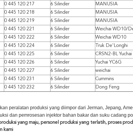
0 445 120 217
6 Silinder
MANUSIA
0 445 120 218
6 Silinder
MANUSIA
0 445 120 219
6 Silinder
MANUSIA
0 445 120 221
6 Silinder
Weichai WD10/D
0 445 120 222
6 Silinder
Weichai WD10
0 445 120 224
6 Silinder
Truk De'Longhi
0 445 120 225
6 Silinder
CRSN2-BL Yuchai
0 445 120 226
6 Silinder
Yuchai YC6G
0 445 120 227
6 Silinder
weichai
0 445 120 231
6 Silinder
Cummins
0 445 120 232
6 Silinder
Dong Feng
n peralatan produksi yang diimpor dari Jerman, Jepang, Amer
duksi dan pemrosesan injektor bahan bakar dan suku cadang p
produksi yang maju, personel produksi yang terlatih, proses produ
n kami