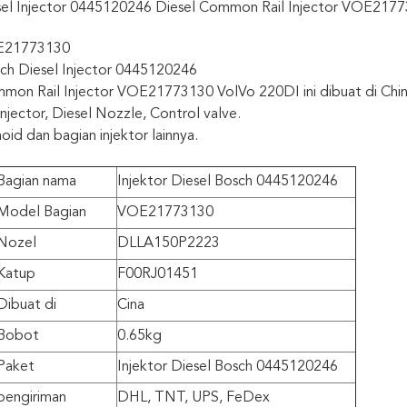
sel Injector 0445120246 Diesel Common Rail Injector VOE217
E21773130
ch Diesel Injector 0445120246
mmon Rail Injector VOE21773130 VolVo 220DI ini dibuat di C
jector, Diesel Nozzle, Control valve.
oid dan bagian injektor lainnya.
Bagian nama
Injektor Diesel Bosch 0445120246
Model Bagian
VOE21773130
Nozel
DLLA150P2223
Katup
F00RJ01451
Dibuat di
Cina
Bobot
0.65kg
Paket
Injektor Diesel Bosch 0445120246
pengiriman
DHL, TNT, UPS, FeDex