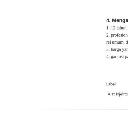
4. Meng
1. 12 tahun 
2. profesio
rel umum, d
3. harga ya
4. garansi p
Label:
Alat Injekt