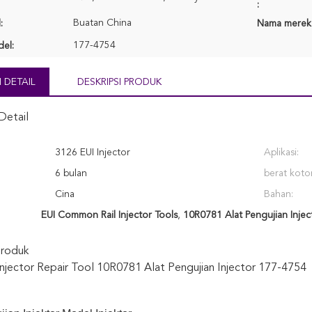
:
Buatan China
:
Nama merek
177-4754
el:
 DETAIL
DESKRIPSI PRODUK
Detail
3126 EUI Injector
Aplikasi:
6 bulan
berat kotor
Cina
Bahan:
EUI Common Rail Injector Tools
,
10R0781 Alat Pengujian Injec
Produk
njector Repair Tool 10R0781 Alat Pengujian Injector 177-4754