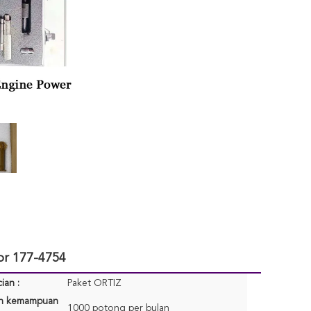
or 177-4754
ian :
Paket ORTIZ
n kemampuan
1000 potong per bulan