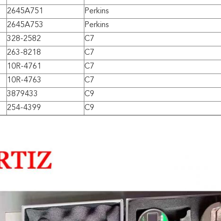
2645A751
Perkins
2645A753
Perkins
328-2582
C7
263-8218
C7
10R-4761
C7
10R-4763
C7
3879433
C9
254-4399
C9