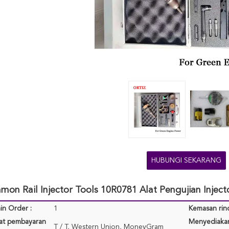
HUBUNGI SEKARANG
on Rail Injector Tools 10R0781 Alat Pengujian Inject
in Order :
1
Kemasan rinc
rat pembayaran
Menyediaka
T / T, Western Union, MoneyGram