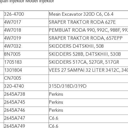
jian Injektor
Model Injektor
326-4700
Mesin Excavator 320D C6, C6.4
4W7017
SRAPER TRAKTOR RODA 627E
4W7018
PEMBUAT RODA 990, 992C, 988F, 9
4W7019
SRAPER TRAKTOR RODA, 657EPP
4W7032
SKIDDERS D4TSKHII, 508
8N7005
SKIDDERS 528B, D4TSKHIII, 530B
1705183
SKIDDERS 517CA, 527GR, 517GR
1301804
VEES 27 SAMPAI 32 LITER 3412C, 34
CN7005
320-4740
315D/318D/319D
2645A738
Perkins
2645A745
Perkins
2645A746
Perkins
2645A747
C6.6
2645A749
C6.6