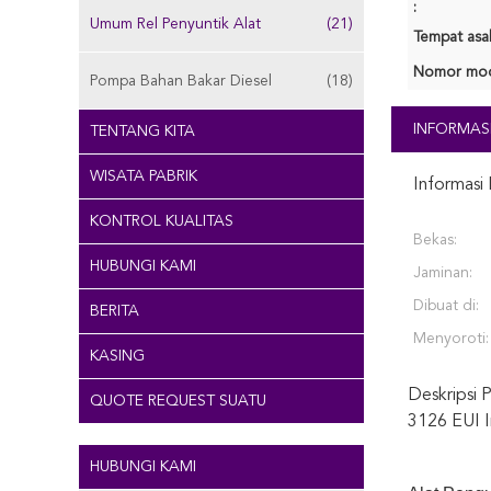
:
Umum Rel Penyuntik Alat
(21)
Tempat asal
Nomor mod
Pompa Bahan Bakar Diesel
(18)
INFORMASI
TENTANG KITA
WISATA PABRIK
Informasi 
KONTROL KUALITAS
Bekas:
HUBUNGI KAMI
Jaminan:
Dibuat di:
BERITA
Menyoroti:
KASING
Deskripsi 
QUOTE REQUEST SUATU
3126 EUI I
HUBUNGI KAMI