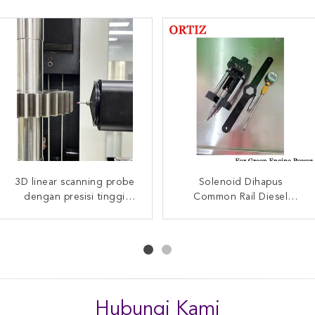
3D linear scanning probe
Diesel 095000-1211
Alat Penghilang Umum Rel
Solenoid Dihapus
dengan presisi tinggi
Komatsu Excavator
Common Rail Diesel
Industrial Jenis
Common Rail Injector
probe instrumen
Injector Tool 0445120
Penghapusan Akurasi
Tinggi 0. 4Kg
Hubungi Kami