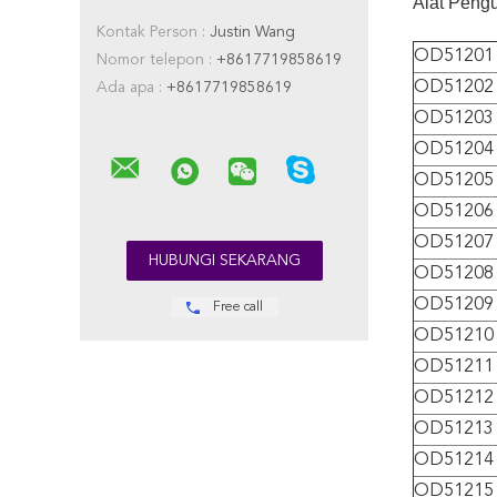
Alat Pengu
Kontak Person :
Justin Wang
OD51201
Nomor telepon :
+8617719858619
OD51202
Ada apa :
+8617719858619
OD51203
OD51204
OD51205
OD51206
OD51207
OD51208
OD51209
Free call
OD51210
OD51211
OD51212
OD51213
OD51214
OD51215