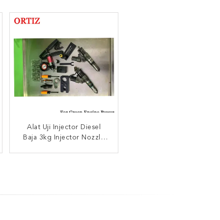
Diesel Umum Rel Tester
Alat Uji Injector Diesel
Baja 3kg Injector Nozzle
yang tahan lama, 400G
Umum Rel Penyuntik
Tester
Tester