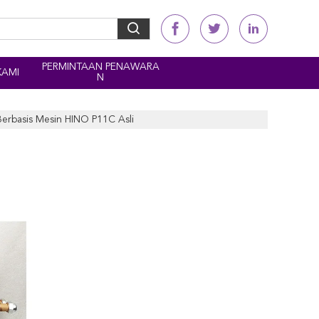
PERMINTAAN PENAWARA
KAMI
N
Berbasis Mesin HINO P11C Asli