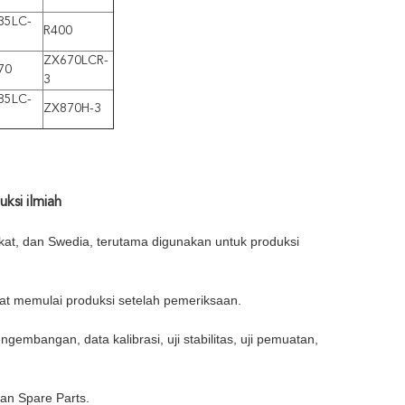
35LC-
R400
ZX670LCR-
70
3
85LC-
ZX870H-3
ksi ilmiah
kat, dan Swedia, terutama digunakan untuk produksi
pat memulai produksi setelah pemeriksaan.
gembangan, data kalibrasi, uji stabilitas, uji pemuatan,
n Spare Parts.