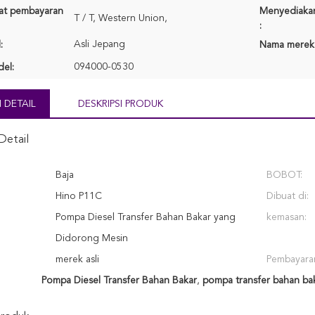
rat pembayaran
Menyediaka
T / T, Western Union,
:
Asli Jepang
:
Nama merek
094000-0530
el:
 DETAIL
DESKRIPSI PRODUK
Detail
Baja
BOBOT:
Hino P11C
Dibuat di:
Pompa Diesel Transfer Bahan Bakar yang
kemasan:
Didorong Mesin
merek asli
Pembayara
Pompa Diesel Transfer Bahan Bakar
,
pompa transfer bahan ba