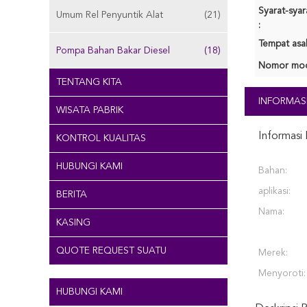
Syarat-sya
Umum Rel Penyuntik Alat
(21)
:
Tempat asal
Pompa Bahan Bakar Diesel
(18)
Nomor mod
TENTANG KITA
INFORMASI
WISATA PABRIK
Informasi 
KONTROL KUALITAS
HUBUNGI KAMI
Bahan:
aplikasi:
BERITA
Nama:
KASING
QUOTE REQUEST SUATU
Merek:
Menyoroti:
HUBUNGI KAMI