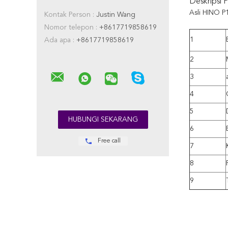
Deskripsi 
Asli HINO P
Kontak Person :
Justin Wang
Nomor telepon :
+8617719858619
1
Ada apa :
+8617719858619
2
3
4
5
6
Free call
7
8
9