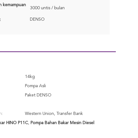
n kemampuan
3000 untis / bulan
DENSO
:
14kg
Pompa Asli
Paket DENSO
n:
Western Union, Transfer Bank
kar HINO P11C
,
Pompa Bahan Bakar Mesin Diesel