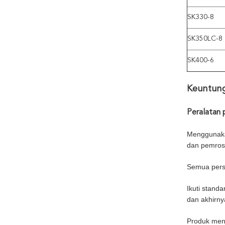
SK330-8
SK350LC-8
SK400-6
Keuntun
Peralatan 
Menggunakan
dan pemros
Semua perso
Ikuti stand
dan akhirny
Produk men