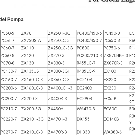
odel Pompa
PC50-5
ZX70
ZX250H-3G
PC400/450-6
PC450-8
EC
PC56-7
ZX75US-A
ZX250LC-3
PC400/450-7
PC650-8
R6
PC60-7
ZX110
ZX250LC-3G
PC800
PC750-6
R1
PC60-8
ZX120
ZX270-3
PC200/210-8
ZX870HBE-3
R1
PC70-8
ZX130H
ZX330-3
R455LC-7
ZX870R-3
R2
PC130-7
ZX135US
ZX330-3GH
R485LC-9
EX100
R2
PC160-7
ZX160LC-3
ZX360LC-3
EC210B
EX220
R2
PC200-6
ZX160LC-3
ZX400LCH-3
EC240B
EX230
R2
R2
PC200-7
ZX200-3
ZX400R-3
EC290B
EC55B
9T
PC210-7
ZX200-3G
ZX450H
WA470-3
EC60C
R3
R3
PC220-7
ZX210H-3G
ZX470H-3
DX155
EC140B
9T
R3
PC270-7
ZX210LC-3
ZX470R-3
DH330
WA380-6