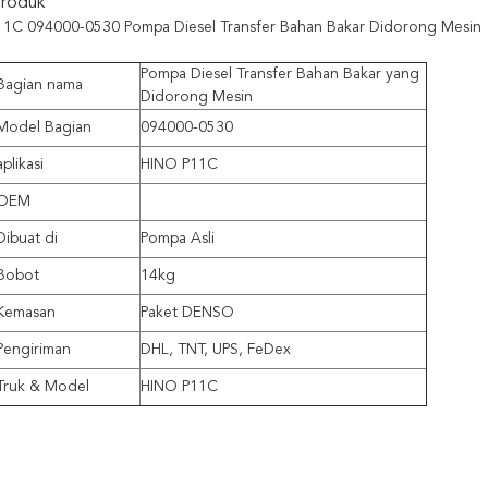
Produk
11C 094000-0530 Pompa Diesel Transfer Bahan Bakar Didorong Mesin
Pompa Diesel Transfer Bahan Bakar yang
Bagian nama
Didorong Mesin
Model Bagian
094000-0530
aplikasi
HINO P11C
OEM
Dibuat di
Pompa Asli
Bobot
14kg
Kemasan
Paket DENSO
Pengiriman
DHL, TNT, UPS, FeDex
Truk & Model
HINO P11C