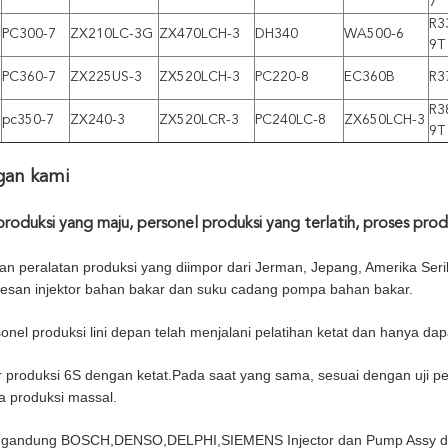
7
R3
PC300-7
ZX210LC-3G
ZX470LCH-3
DH340
WA500-6
9T
PC360-7
ZX225US-3
ZX520LCH-3
PC220-8
EC360B
R3
R3
pc350-7
ZX240-3
ZX520LCR-3
PC240LC-8
ZX650LCH-3
9T
gan kami
produksi yang maju, personel produksi yang terlatih, proses produ
 peralatan produksi yang diimpor dari Jerman, Jepang, Amerika Seri
esan injektor bahan bakar dan suku cadang pompa bahan bakar.
nel produksi lini depan telah menjalani pelatihan ketat dan hanya da
ar produksi 6S dengan ketat.Pada saat yang sama, sesuai dengan uji pen
a produksi massal.
gandung BOSCH,DENSO,DELPHI,SIEMENS Injector dan Pump Assy da