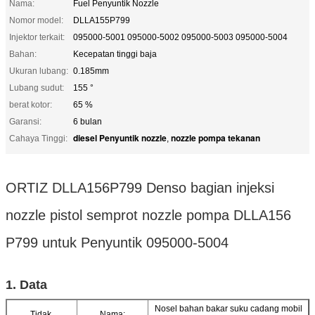
Nama:
Fuel Penyuntik Nozzle
Nomor model:
DLLA155P799
Injektor terkait:
095000-5001 095000-5002 095000-5003 095000-5004
Bahan:
Kecepatan tinggi baja
Ukuran lubang:
0.185mm
Lubang sudut:
155 °
berat kotor:
65 %
Garansi:
6 bulan
diesel Penyuntik nozzle
nozzle pompa tekanan
Cahaya Tinggi:
,
ORTIZ DLLA156P799 Denso bagian injeksi
nozzle pistol semprot nozzle pompa DLLA156
P799 untuk Penyuntik 095000-5004
1. Data
Nosel bahan bakar suku cadang mobil
Tidak.
Nama: