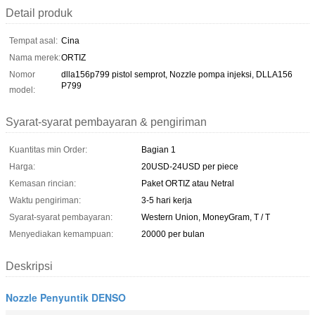
Detail produk
Tempat asal:
Cina
Nama merek:
ORTIZ
Nomor
dlla156p799 pistol semprot, Nozzle pompa injeksi, DLLA156
P799
model:
Syarat-syarat pembayaran & pengiriman
Kuantitas min Order:
Bagian 1
Harga:
20USD-24USD per piece
Kemasan rincian:
Paket ORTIZ atau Netral
Waktu pengiriman:
3-5 hari kerja
Syarat-syarat pembayaran:
Western Union, MoneyGram, T / T
Menyediakan kemampuan:
20000 per bulan
Deskripsi
Nozzle Penyuntik DENSO