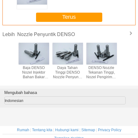
Untuk Spary Gun DLLA155P799
Terus
Nozzle Penyuntik DENSO
Lebih
 Bahan
Baja DENSO
Daya Tahan
DENSO Nozzle
0.185mm
tomatis
Nozel Injektor
Tinggi DENSO
Tekanan Tinggi,
Denso In
Nozzle
Bahan Bakar
Nozzle Penyuntik
Nozel Pengiriman
Nozzle 
tik 154
DLLA158P1096
Warna Silver 0.
Bahan Bakar
Rail Inject
 Lubang
Kecepatan Tinggi
12MM Lubang
Minyak 158
Untuk In
 Jarum
Bekerja 0. Lubang
DLLA158P1092
Derajat
Mengubah bahasa
 G3S6
17MM
DLLA158P984
Indonesian
Rumah
|
Tentang kita
|
Hubungi kami
|
Sitemap
|
Privacy Policy