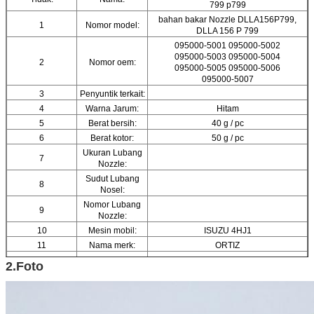
799 p799
bahan bakar Nozzle DLLA156P799,
1
Nomor model:
DLLA 156 P 799
095000-5001 095000-5002
095000-5003 095000-5004
2
Nomor oem:
095000-5005 095000-5006
095000-5007
3
Penyuntik terkait:
4
Warna Jarum:
Hitam
5
Berat bersih:
40 g / pc
6
Berat kotor:
50 g / pc
Ukuran Lubang
7
Nozzle:
Sudut Lubang
8
Nosel:
Nomor Lubang
9
Nozzle:
10
Mesin mobil:
ISUZU 4HJ1
11
Nama merk:
ORTIZ
12
Bahan:
Baja berkecepatan tinggi
2.Foto
13
Sertifikat:
CE, ISO9001
14
Rincian Kemasan:
1 pc / tabung, 10 pcs / kotak
15
Ukuran kotak:
10 (cm) * 4,5 (cm) * 7,5 (cm)