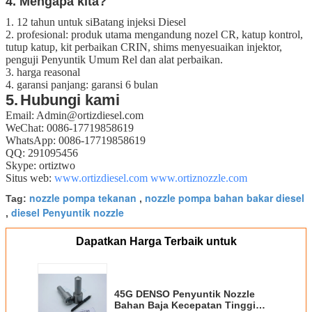
4. Mengapa kita?
1. 12 tahun untuk siBatang injeksi Diesel
2.
profesional:
produk utama mengandung nozel CR, katup kontrol,
tutup katup, kit perbaikan CRIN, shims menyesuaikan injektor,
penguji Penyuntik Umum Rel dan alat perbaikan.
3. harga reasonal
4. garansi panjang: garansi 6 bulan
5.
Hubungi kami
Email: Admin@ortizdiesel.com
WeChat: 0086-17719858619
WhatsApp: 0086-17719858619
QQ: 291095456
Skype: ortiztwo
Situs web:
www.ortizdiesel.com
www.ortiznozzle.com
nozzle pompa tekanan
nozzle pompa bahan bakar diesel
Tag:
,
diesel Penyuntik nozzle
,
Dapatkan Harga Terbaik untuk
45G DENSO Penyuntik Nozzle
Bahan Baja Kecepatan Tinggi