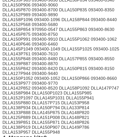
DLLA150P906 093400-9060
DLLA145P870 093400-8700 DLLA150P835 093400-8350
DLLA152P989 093400-9890
DLLA158P1096 093400-1096 DLLA158P844 093400-8440
DLLA152P568 093400-5680
DLLA158P854 970950-0547 DLLA155P863 093400-8630
DLLA145P875 093400-8750
DLLA150P991 093400-9910 DLLA155P1062 093400-1062
DLLA140P646 093400-6460
DLLA145P1049 093400-1049 DLLA155P1025 093400-1025
DLLA143P761 093400-7610
DLLA155P848 093400-8480 DLLA157P855 093400-8550
DLLA139P887 093400-8870
DLLA155P842 093400-8420 DLLA150P815 093400-8150
DLLA127P944 093400-9440
DLLA150P1052 093400-1052 DLLA150P866 093400-8660
DLLA153P977 093400-9770
DLLA142P852 093400-8520 DLLA158P1092 DLLA147P747
DLLA158P984 DLLA150P1023 DLLA155P985
DLLA152P1097 DLLA145P1031 DLLA155P941
DLLA155P880 DLLA157P715 DLLA153P958
DLLA138P934 DLLA150P794 DLLA133P814
DLLA133P888 DLLA145P875 DLLA148P820
DLLA125P889 DLLA151P008 DLLA148P821
DLLA139P851 DLLA155P871 DLLA148P826
DLLA138P919 DLLA150P907 DLLA149P786
DLLA153P957 DLLA155P948