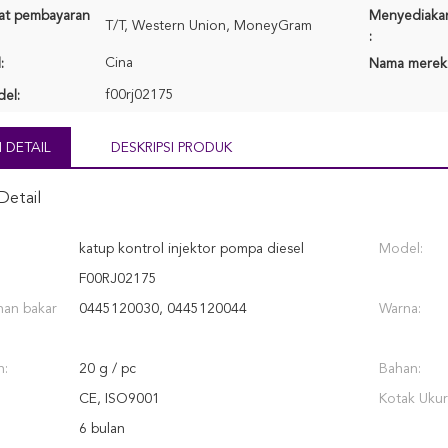
rat pembayaran
Menyediaka
T/T, Western Union, MoneyGram
:
Cina
:
Nama merek
f00rj02175
el:
 DETAIL
DESKRIPSI PRODUK
Detail
katup kontrol injektor pompa diesel
Model:
F00RJ02175
han bakar
0445120030, 0445120044
Warna:
h:
20 g / pc
Bahan:
CE, ISO9001
Kotak Ukur
6 bulan