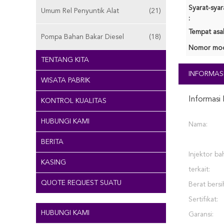
Syarat-sya
Umum Rel Penyuntik Alat
(21)
:
Tempat asal
Pompa Bahan Bakar Diesel
(18)
Nomor mod
TENTANG KITA
INFORMASI
WISATA PABRIK
Informasi 
KONTROL KUALITAS
HUBUNGI KAMI
Nama:
BERITA
Injektor ba
KASING
terkait:
QUOTE REQUEST SUATU
Berat bersi
Sertifikat:
HUBUNGI KAMI
Garansi: