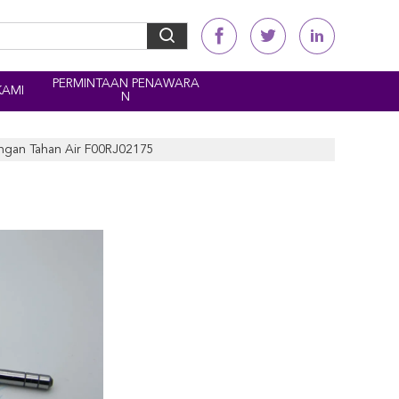
PERMINTAAN PENAWARA
KAMI
N
ingan Tahan Air F00RJ02175