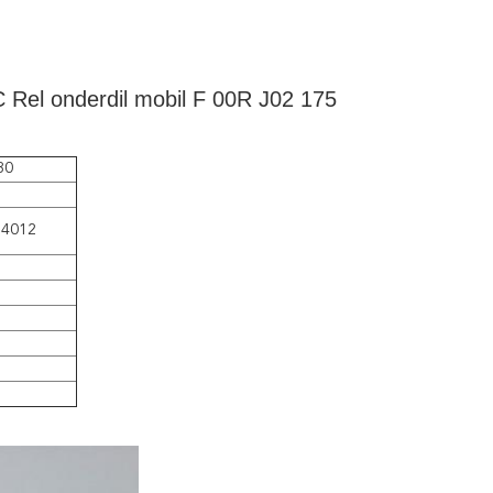
 Rel onderdil mobil F 00R J02 175
30
24012