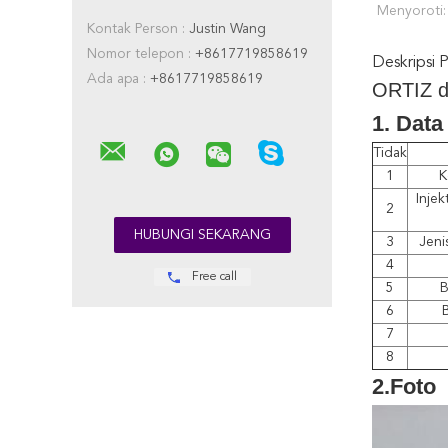
Menyoroti:
Kontak Person :
Justin Wang
Nomor telepon :
+8617719858619
Deskripsi 
Ada apa :
+8617719858619
ORTIZ d
1. Data
Tidak
1
K
Injek
2
3
Jeni
4
Free call
5
B
6
B
7
8
2.Foto