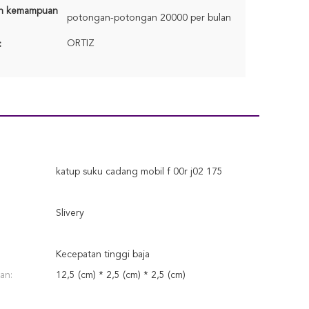
n kemampuan
potongan-potongan 20000 per bulan
ORTIZ
:
katup suku cadang mobil f 00r j02 175
Slivery
Kecepatan tinggi baja
an:
12,5 (cm) * 2,5 (cm) * 2,5 (cm)