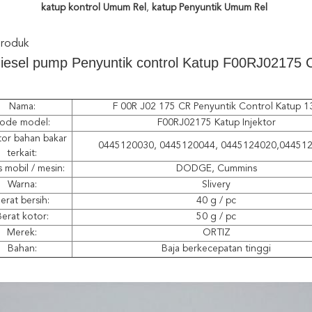
katup kontrol Umum Rel
,
katup Penyuntik Umum Rel
Produk
iesel pump Penyuntik control Katup F00RJ02175 C
Nama:
F 00R J02 175 CR Penyuntik Control Katup 1
ode model:
F00RJ02175 Katup Injektor
tor bahan bakar
0445120030, 0445120044, 0445124020,04451
terkait:
s mobil / mesin:
DODGE, Cummins
Warna:
Slivery
erat bersih:
40 g / pc
erat kotor:
50 g / pc
Merek:
ORTIZ
Bahan:
Baja berkecepatan tinggi