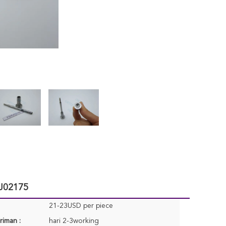
RJ02175
21-23USD per piece
riman :
hari 2-3working