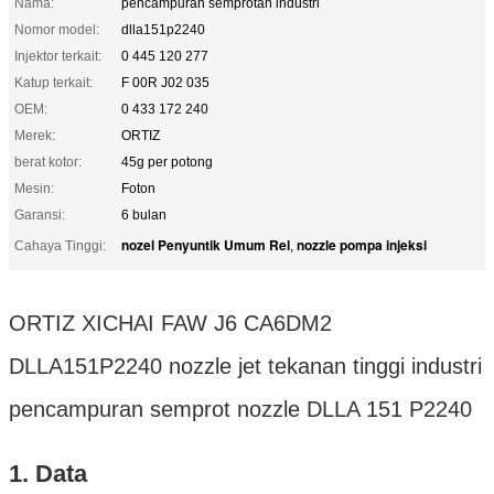
Nama:
pencampuran semprotan industri
Nomor model:
dlla151p2240
Injektor terkait:
0 445 120 277
Katup terkait:
F 00R J02 035
OEM:
0 433 172 240
Merek:
ORTIZ
berat kotor:
45g per potong
Mesin:
Foton
Garansi:
6 bulan
nozel Penyuntik Umum Rel
nozzle pompa injeksi
Cahaya Tinggi:
,
ORTIZ XICHAI FAW J6 CA6DM2
DLLA151P2240 nozzle jet tekanan tinggi industri
pencampuran semprot nozzle DLLA 151 P2240
1. Data