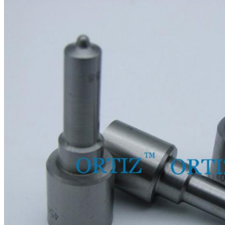
16
Sertifikat:
CE, ISO9001
17
Rincian Kemasan:
1 pc / tabung, 10 pcs / kotak
18
Ukuran kotak:
10 (cm) * 4,5 (cm) * 7,5 (cm)
19
Jaminan:
6 bulan