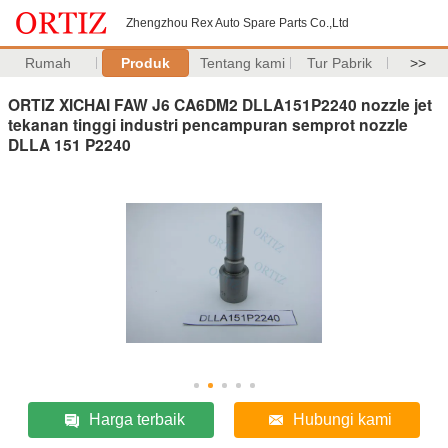
Zhengzhou Rex Auto Spare Parts Co.,Ltd
Rumah
Produk
Tentang kami
Tur Pabrik
>>
ORTIZ XICHAI FAW J6 CA6DM2 DLLA151P2240 nozzle jet
tekanan tinggi industri pencampuran semprot nozzle
DLLA 151 P2240
Harga terbaik
Hubungi kami