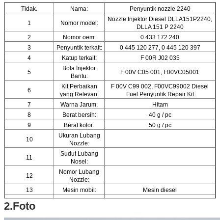
Tidak.
Nama:
Penyuntik nozzle 2240
Nozzle Injektor Diesel DLLA151P2240,
1
Nomor model:
DLLA 151 P 2240
2
Nomor oem:
0 433 172 240
3
Penyuntik terkait:
0 445 120 277, 0 445 120 397
4
Katup terkait:
F 00R J02 035
Bola Injektor
5
F 00V C05 001, F00VC05001
Bantu:
Kit Perbaikan
F 00V C99 002, F00VC99002 Diesel
6
yang Relevan:
Fuel Penyuntik Repair Kit
7
Warna Jarum:
Hitam
8
Berat bersih:
40 g / pc
9
Berat kotor:
50 g / pc
Ukuran Lubang
10
Nozzle:
Sudut Lubang
11
Nosel:
Nomor Lubang
12
Nozzle:
13
Mesin mobil:
Mesin diesel
14
Nama merk:
ORTIZ
2.Foto
15
Bahan:
Baja berkecepatan tinggi