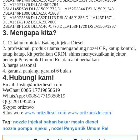
DSLA146P1409 DLLA150P2143 DSLA142P1519 DLLA148P1809
DLLA126P1776 DLLA145P1794
DSLA145P539 DLLA150P1772 DLLA152P2344 DSLA150P1248
DSLA146P1306 DLLA150P1808
DLLA150P2386 DLLA82P1173 DSLA148P1356 DLLA143P1671
DLLA151P2182 DSLA150P800
DSLA148P1516 DLLA146P1770 DLLA153P1720 DSLA150P1397
3. Mengapa kita?
1. 12 tahun untuk siBatang injeksi Diesel
2.
profesional:
produk utama mengandung nozel CR, katup kontrol,
tutup katup, kit perbaikan CRIN, shims menyesuaikan injektor,
penguji Penyuntik Umum Rel dan alat perbaikan.
3. harga reasonal
4. garansi panjang: garansi 6 bulan
4.
Hubungi kami
Email: Justin@ortizdiesel.com
WeChat: 0086-17719858619
WhatsApp: 0086-17719858619
QQ: 291095456
Skype: ortiztwo
Situs web:
www.ortizdiesel.com
www.ortiznozzle.com
nozzle injeksi bahan bakar mesin diesel
Tag:
,
nozzle pompa injeksi
nozel Penyuntik Umum Rel
,