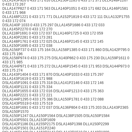
DLLA145P926 0 433 171 616 DLLA150P1285 0 433 171 371 DLLA148P2267
0 433 173 267
DLLA147P827 0 433 171 563 DLLA140P1051 0 433 171 682 DLLA146P1581
0 433 171 968
DLLA148P1221 0 433 171 771 DLLA152P1819 0 433 172 111 DLLA132P1755
0 433 172 074
DSLA140P 1033 0 433 175 297 DLLA145P1686 0 433 172 033
DLLA145P2270 0 433 172 270
DLLA118P1691 0 433 172 037 DLLA146P1725 0 433 172 059
DLLA140P2281 0 433 173 281
DLLA148P1761 0 433 172 025 DLLA146P2145 0 433 172 145
DLLA150P1695 0 433 172 038
DSLA156P737 0 433 175 164 DLLA158P1385 0 433 171 860 DSLA142P795 0
433 175 196
DSLA158P974 0 433 175 275 DSLA140P862 0 433 175 230 DLLA159P1611 0
433 171 985
DSLA144P971 0 433 175 272 DLLA146P1545 0 433 171 953 DSLA144P973 0
433 175 274
DLLA143P1404 0 433 171 870 DSLA140P1033 0 433 175 297
DLLA143P1619 0 433 171 988
DSLA145P1091 0 433 175 318 DLLA141P2146 0 433 172 146
DSLA140P1131 0 433 175 334
DLLA145P1655 0 433 172 016 DSLA144P1213 0 433 175 363
DLLA148P2221 0 433 172 221
DSLA144P1295 0 433 175 386 DLLA150P1781 0 433 172 088
DSLA143P5519 0 433 175 519
DSLA118P1691 0 433 172 037 DSLA136P804 0 433 175 203 DLLA143P2365
DSLA150P1570
DSLA150P1247 DLLA150P1564 DSLA138P1505 DSLA150P1584
DSLA143P5501 DLLA153P1609
DSLA142P1186 DLLA155P2175 DSLA146P1398 DLLA150P2299
DSLA142P1501 DLLA151P2240