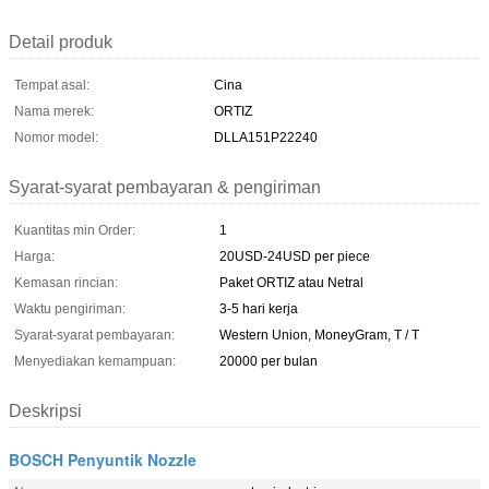
Detail produk
Tempat asal:
Cina
Nama merek:
ORTIZ
Nomor model:
DLLA151P22240
Syarat-syarat pembayaran & pengiriman
Kuantitas min Order:
1
Harga:
20USD-24USD per piece
Kemasan rincian:
Paket ORTIZ atau Netral
Waktu pengiriman:
3-5 hari kerja
Syarat-syarat pembayaran:
Western Union, MoneyGram, T / T
Menyediakan kemampuan:
20000 per bulan
Deskripsi
BOSCH Penyuntik Nozzle