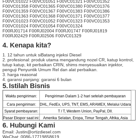
F00VC01022 F00VC01051 F00VC01321 F00VC01352
F00VC01358 F00VC01365 F00VC01380 F00VC01376
F00VC01359 F00VC01367 F00VC01383 F00VC01386
F00VC01363 F00VC01368 F00VC01371 F00VC01377
F00VC01023 F00VC01052 F00VC01323 F00VC01353
F00VC01024 F00VC01054 F00VC01324
F00RJ01714 F00RJ02004 F00RJ01747 F00RJ01819
F00RJ02429 F00RJ02506 F00VC01329
4. Kenapa kita?
1. 12 tahun untuk siBatang injeksi Diesel
2. profesional: produk utama mengandung nozel CR, katup kontrol,
tutup katup, kit perbaikan CRIN, shims menyesuaikan injektor,
penguji Penyuntik Umum Rel dan alat perbaikan.
3. harga reasonal
4. garansi panjang: garansi 6 bulan
5.
Istilah Bisnis
Waktu pengiriman:
Pengiriman Dalam 1-2 hari setelah pembayaran
Cara pengiriman:
DHL, FedEx, UPS, TNT, EMS, ARAMEX, Melalui Udara
Syarat pembayaran:
T / T, Western Union, PayPal, Dll.
Pasar Ekspor saat ini:
Amerika Selatan, Eropa, Timur Tengah, Afrika, Asia
6. Hubungi Kami
Email: Justin@ortizdiesel.com
WeChat: 0086-17719858619