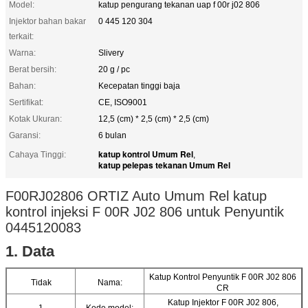
Model:
katup pengurang tekanan uap f 00r j02 806
Injektor bahan bakar
0 445 120 304
terkait:
Warna:
Slivery
Berat bersih:
20 g / pc
Bahan:
Kecepatan tinggi baja
Sertifikat:
CE, ISO9001
Kotak Ukuran:
12,5 (cm) * 2,5 (cm) * 2,5 (cm)
Garansi:
6 bulan
katup kontrol Umum Rel
Cahaya Tinggi:
,
katup pelepas tekanan Umum Rel
F00RJ02806 ORTIZ Auto Umum Rel katup
kontrol injeksi F 00R J02 806 untuk Penyuntik
0445120083
1. Data
Katup Kontrol Penyuntik F 00R J02 806
Tidak
Nama:
CR
Katup Injektor F 00R J02 806,
1
Kode model: