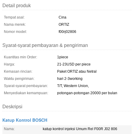
Detail produk
Tempat asal:
Cina
Nama merek:
ORTIZ
Nomor model:
f00rj02806
Syarat-syarat pembayaran & pengiriman
Kuantitas min Order:
1piece
Harga:
21-23USD per piece
Kemasan rincian:
Paket ORTIZ atau Netral
Waktu pengiriman:
hari 2-3working
Syarat-syarat pembayaran:
T/T, Western Union,
Menyediakan kemampuan:
potongan-potongan 20000 per bulan
Deskripsi
Katup Kontrol BOSCH
Nama:
katup kontrol injeksi Umum Rel F00R J02 806