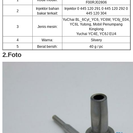
F00RJ02806
Injektor bahan
Injektor 0 445 120 291 0 445 120 292 0
2
bakar terkait:
445 120 304
YuChai BL_6Cyl_YC6, YC6M, YC6j_E04,
YC6L Yutong, Mobil Penumpang
3
Jenis mesin:
Kinglong
Yuchai YC4E, YC6J EU4
4
Warna:
Slivery
5
Berat bersih:
40 g / pc
2.Foto
6
Berat kotor:
50 g / pc
7
Merek:
ORTIZ