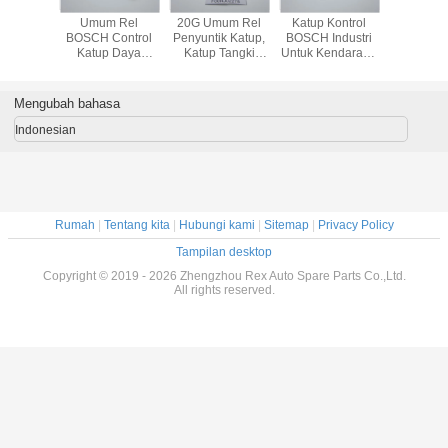
 Kecil
Umum Rel
20G Umum Rel
Katup Kontrol
Katup Po
Control
BOSCH Control
Penyuntik Katup,
BOSCH Industri
Kinerja T
 Warna
Katup Daya
Katup Tangki
Untuk Kendaraan
F00RJ0
an CE /
Tahan Tinggi
Bahan Bakar
Diesel 50G Berat
Sliver 
kasi ISO
Garansi Enam
Akurasi Tinggi
Bruto
Steam R
02454
Bulan
F00RJ02278
F00RJ02266
Mengubah bahasa
F00RJ02449
Indonesian
Rumah
|
Tentang kita
|
Hubungi kami
|
Sitemap
|
Privacy Policy
Tampilan desktop
Copyright © 2019 - 2026 Zhengzhou Rex Auto Spare Parts Co.,Ltd.
All rights reserved.