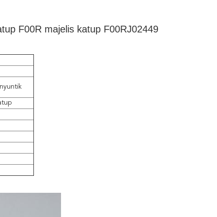
atup F00R majelis katup F00RJ02449
nyuntik
atup