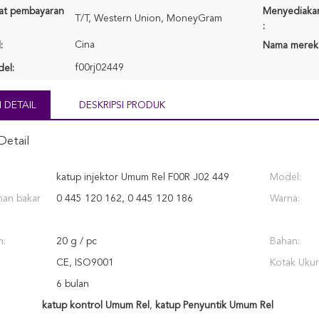
rat pembayaran
Menyediaka
T/T, Western Union, MoneyGram
:
Cina
:
Nama merek
f00rj02449
el:
 DETAIL
DESKRIPSI PRODUK
Detail
katup injektor Umum Rel F00R J02 449
Model:
han bakar
0 445 120 162, 0 445 120 186
Warna:
h:
20 g / pc
Bahan:
CE, ISO9001
Kotak Ukur
6 bulan
katup kontrol Umum Rel
,
katup Penyuntik Umum Rel