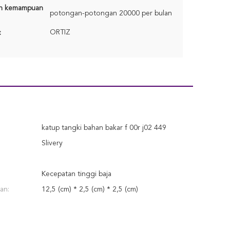
n kemampuan
potongan-potongan 20000 per bulan
ORTIZ
:
katup tangki bahan bakar f 00r j02 449
Slivery
Kecepatan tinggi baja
an:
12,5 (cm) * 2,5 (cm) * 2,5 (cm)