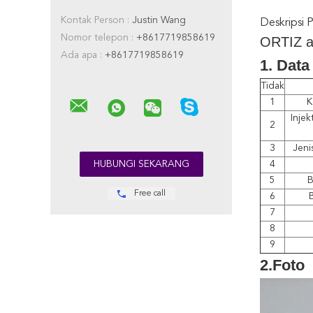
Kontak Person :
Justin Wang
Deskripsi 
Nomor telepon :
+8617719858619
ORTIZ a
Ada apa :
+8617719858619
1. Data
Tidak
1
K
Injek
2
3
Jeni
4
5
B
Free call
6
B
7
8
9
2.Foto