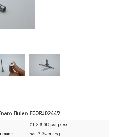
Enam Bulan F00RJ02449
21-23USD per piece
riman :
hari 2-3working