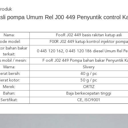
Produk
sli pompa Umum Rel J00 449 Penyuntik control K
Nama:
FooR J02 449 basis rakitan katup asli
ode model:
F00R J02 449 katup kontrol injektor pompa
tor bahan bakar
0 445 120 162, 0 445 120 186 diesel Umum Rel Pe
terkait:
s mobil / mesin:
F ooR J02 449 Pompa bahan bakar Penyuntik K
Warna:
Slivery
erat bersih:
40 g / pc
erat kotor:
50 g / pc
Merek:
ORTIZ
Bahan:
Baja berkecepatan tinggi
Sertifikat:
CE, ISO9001