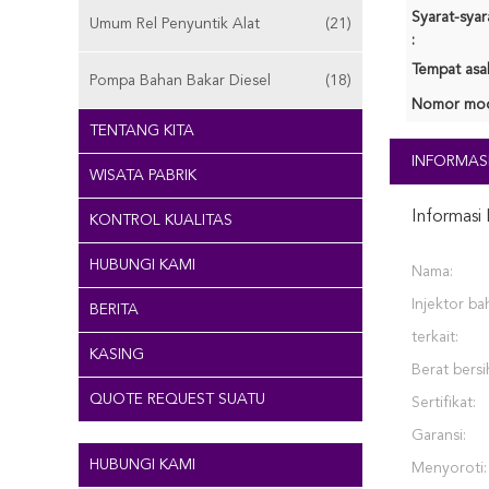
Syarat-sya
Umum Rel Penyuntik Alat
(21)
:
Tempat asal
Pompa Bahan Bakar Diesel
(18)
Nomor mod
TENTANG KITA
INFORMASI
WISATA PABRIK
Informasi 
KONTROL KUALITAS
HUBUNGI KAMI
Nama:
Injektor ba
BERITA
terkait:
KASING
Berat bersi
QUOTE REQUEST SUATU
Sertifikat:
Garansi:
HUBUNGI KAMI
Menyoroti: