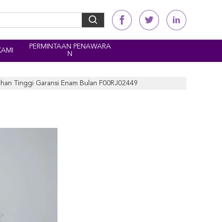
PERMINTAAN PENAWARA
KAMI
N
han Tinggi Garansi Enam Bulan F00RJ02449