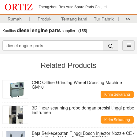
Zhengzhou Rex Auto Spare Parts Co.,Ltd
Rumah
Produk
Tentang kami
Tur Pabrik
>>
diesel engine parts
Kualitas
supplier.
(155)
Related Products
CNC Offline Grinding Wheel Dressing Machine
GM10
Kirim Sekarang
3D linear scanning probe dengan presisi tinggi probe
instrumen
Kirim Sekarang
Baja Berkecepatan Tinggi Bosch Injector Nozzle CE /