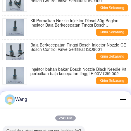
Bosch Control Valve Sertifikasi ISO9001
Kirim Sekarang
Kit Perbaikan Nozzle Injektor Diesel 30g Bagian
Injektor Baja Berkecepatan Tinggi Bosch
F00VC99002
Kirim Sekarang
Baja Berkecepatan Tinggi Bosch Injector Nozzle CE
Bosch Control Valve Sertifikat ISO9001
Kirim Sekarang
Injektor bahan bakar Bosch Nozzle Black Needle Kit
perbaikan baja kecepatan tinggi F 00V C99 002
Kirim Sekarang
CE bersertifikat BOSCH Injector Nozzle Hitam Jarum
Kecepatan Tinggi Baja 50g/pc Berat Bruto
Wang
Kirim Sekarang
Injector Assy 127-8216 0R8682 3116 MUI Diesel
2:41 PM
Injector 1278216
Kirim Sekarang
Good day, what product are you looking for?