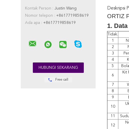
Deskripsi 
Kontak Person :
Justin Wang
ORTIZ P
Nomor telepon :
+8617719858619
Ada apa :
+8617719858619
1. Data
Tidak.
1
N
2
3
Pen
4
K
5
Bola
Kit
6
Free call
7
W
8
9
U
10
11
Sudu
N
12