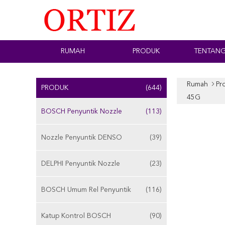
RUMAH
PRODUK
TENTANG
Rumah
Pr
PRODUK
(644)
45G
BOSCH Penyuntik Nozzle
(113)
Nozzle Penyuntik DENSO
(39)
DELPHI Penyuntik Nozzle
(23)
BOSCH Umum Rel Penyuntik
(116)
Katup Kontrol BOSCH
(90)