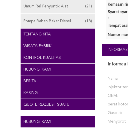
Kemasan rin
Umum Rel Penyuntik Alat
(21)
Syarat-sya
:
Pompa Bahan Bakar Diesel
(18)
Tempat asal
TENTANG KITA
Nomor mod
WISATA PABRIK
INFORMASI
KONTROL KUALITAS
Informasi 
HUBUNGI KAMI
Nama:
BERITA
Injektor ter
KASING
OEM:
berat kotor
QUOTE REQUEST SUATU
Garansi:
Menyoroti:
HUBUNGI KAMI