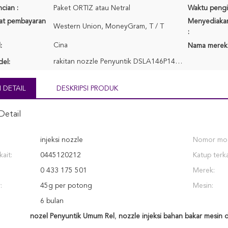
cian :
Paket ORTIZ atau Netral
Waktu pengi
rat pembayaran
Menyediaka
Western Union, MoneyGram, T / T
:
Cina
:
Nama merek
rakitan nozzle Penyuntik DSLA146P1409
el:
 DETAIL
DESKRIPSI PRODUK
Detail
injeksi nozzle
Nomor mod
kait:
0445120212
Katup terka
0 433 175 501
Merek:
:
45g per potong
Mesin:
6 bulan
nozel Penyuntik Umum Rel
,
nozzle injeksi bahan bakar mesin d