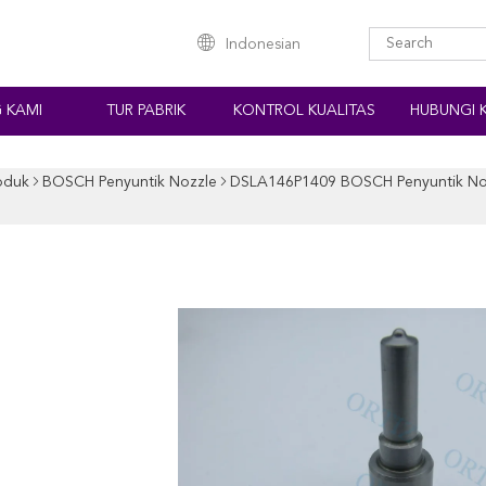
Indonesian
 KAMI
TUR PABRIK
KONTROL KUALITAS
HUBUNGI 
oduk
BOSCH Penyuntik Nozzle
DSLA146P1409 BOSCH Penyuntik Nozzl