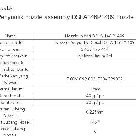
Produk
enyuntik nozzle assembly DSLA146P1409 nozzle 
Nama:
Nozzle injeksi DSLA 146 P1409
omor model:
Nozzle Penyuntik Diesel DSLA 146 P1409
Nomor oem:
0 433 175 414
yuntik terkait:
Injektor Umum Rel
atup terkait:
 Injektor Bantu:
 Perbaikan yang
F 00V C99 002, F00VC99002
Relevan:
arna Jarum:
Hitam
Berat bersih:
40 g / pc
Berat kotor:
50 g / pc
kuran Lubang
0,225mm
Nozzle:
t Lubang Nosel:
146 °
omor Lubang
6
Nozzle: