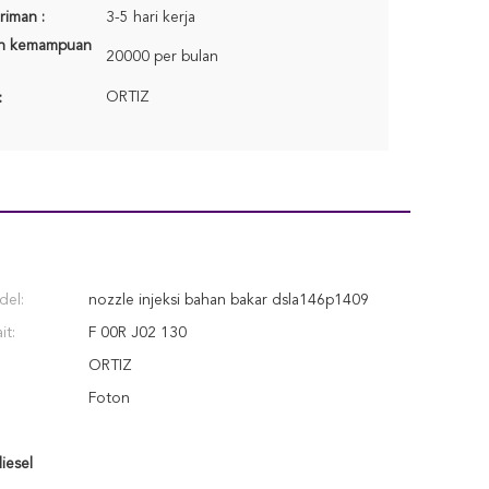
riman :
3-5 hari kerja
n kemampuan
20000 per bulan
ORTIZ
:
el:
nozzle injeksi bahan bakar dsla146p1409
it:
F 00R J02 130
ORTIZ
Foton
iesel