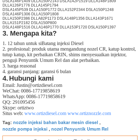
DSLA146P1409 DLLA150P2143 DSLA142P1519 DLLA148P1809
DLLA126P1776 DLLA145P1794
DSLA145P539 DLLA150P1772 DLLA152P2344 DSLA150P1248
DSLA146P1306 DLLA150P1808
DLLA150P2386 DLLA82P1173 DSLA148P1356 DLLA143P1671
DLLA151P2182 DSLA150P800
DSLA148P1516 DLLA146P1770 DLLA153P1720 DSLA150P1397
3. Mengapa kita?
1. 12 tahun untuk siBatang injeksi Diesel
2.
profesional:
produk utama mengandung nozel CR, katup kontrol,
tutup katup, kit perbaikan CRIN, shims menyesuaikan injektor,
penguji Penyuntik Umum Rel dan alat perbaikan.
3. harga reasonal
4. garansi panjang: garansi 6 bulan
4.
Hubungi kami
Email: Justin@ortizdiesel.com
WeChat: 0086-17719858619
WhatsApp: 0086-17719858619
QQ: 291095456
Skype: ortiztwo
Situs web:
www.ortizdiesel.com
www.ortiznozzle.com
nozzle injeksi bahan bakar mesin diesel
Tag:
,
nozzle pompa injeksi
nozel Penyuntik Umum Rel
,