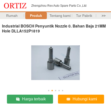
Zhengzhou Rex Auto Spare Parts Co.,Ltd
Rumah
Produk
Tentang kami
Tur Pabrik
>>
Industrial BOSCH Penyuntik Nozzle 0. Bahan Baja 21MM
Hole DLLA152P1819
Harga terbaik
Hubungi kami