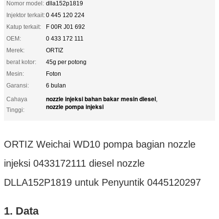
Nomor model:
dlla152p1819
Injektor terkait:
0 445 120 224
Katup terkait:
F 00R J01 692
OEM:
0 433 172 111
Merek:
ORTIZ
berat kotor:
45g per potong
Mesin:
Foton
Garansi:
6 bulan
nozzle injeksi bahan bakar mesin diesel
Cahaya
,
nozzle pompa injeksi
Tinggi:
ORTIZ Weichai WD10 pompa bagian nozzle
injeksi 0433172111 diesel nozzle
DLLA152P1819 untuk Penyuntik 0445120297
1. Data