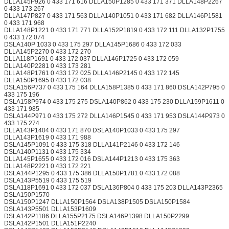
DLLA145P926 0 433 171 616 DLLA150P1285 0 433 171 371 DLLA148P2267
0 433 173 267
DLLA147P827 0 433 171 563 DLLA140P1051 0 433 171 682 DLLA146P1581
0 433 171 968
DLLA148P1221 0 433 171 771 DLLA152P1819 0 433 172 111 DLLA132P1755
0 433 172 074
DSLA140P 1033 0 433 175 297 DLLA145P1686 0 433 172 033
DLLA145P2270 0 433 172 270
DLLA118P1691 0 433 172 037 DLLA146P1725 0 433 172 059
DLLA140P2281 0 433 173 281
DLLA148P1761 0 433 172 025 DLLA146P2145 0 433 172 145
DLLA150P1695 0 433 172 038
DSLA156P737 0 433 175 164 DLLA158P1385 0 433 171 860 DSLA142P795 0
433 175 196
DSLA158P974 0 433 175 275 DSLA140P862 0 433 175 230 DLLA159P1611 0
433 171 985
DSLA144P971 0 433 175 272 DLLA146P1545 0 433 171 953 DSLA144P973 0
433 175 274
DLLA143P1404 0 433 171 870 DSLA140P1033 0 433 175 297
DLLA143P1619 0 433 171 988
DSLA145P1091 0 433 175 318 DLLA141P2146 0 433 172 146
DSLA140P1131 0 433 175 334
DLLA145P1655 0 433 172 016 DSLA144P1213 0 433 175 363
DLLA148P2221 0 433 172 221
DSLA144P1295 0 433 175 386 DLLA150P1781 0 433 172 088
DSLA143P5519 0 433 175 519
DSLA118P1691 0 433 172 037 DSLA136P804 0 433 175 203 DLLA143P2365
DSLA150P1570
DSLA150P1247 DLLA150P1564 DSLA138P1505 DSLA150P1584
DSLA143P5501 DLLA153P1609
DSLA142P1186 DLLA155P2175 DSLA146P1398 DLLA150P2299
DSLA142P1501 DLLA151P2240