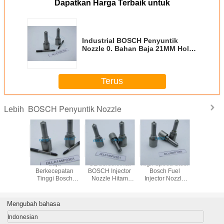
Dapatkan Harga Terbaik untuk
Industrial BOSCH Penyuntik
Nozzle 0. Bahan Baja 21MM Hole
DLLA152P1819
Terus
BOSCH Penyuntik Nozzle
Lebih
r bahan
Baja
CE bersertifikat
High Speed Steel
Kit Perb
 Bosch
Berkecepatan
BOSCH Injector
Bosch Fuel
Nozzle In
 Black
Tinggi Bosch
Nozzle Hitam
Injector Nozzle
Diesel
e Kit
Injector Nozzle
Jarum Kecepatan
Untuk Otomotif
Bagian In
an baja
CE Bosch Control
Tinggi Baja
Baj
 tinggi F
Valve Sertifikat
50g/pc Berat
Berkece
Mengubah bahasa
99 002
ISO9001
Bruto
Tinggi 
F00VC9
Indonesian