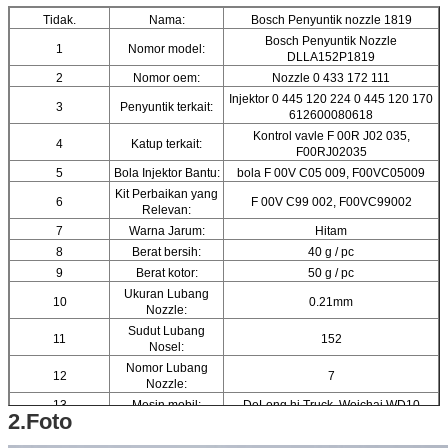
Tidak.
Nama:
Bosch Penyuntik nozzle 1819
Bosch Penyuntik Nozzle
1
Nomor model:
DLLA152P1819
2
Nomor oem:
Nozzle 0 433 172 111
Injektor 0 445 120 224 0 445 120 170
3
Penyuntik terkait:
612600080618
Kontrol vavle F 00R J02 035,
4
Katup terkait:
F00RJ02035
5
Bola Injektor Bantu:
bola F 00V C05 009, F00VC05009
Kit Perbaikan yang
6
F 00V C99 002, F00VC99002
Relevan:
7
Warna Jarum:
Hitam
8
Berat bersih:
40 g / pc
9
Berat kotor:
50 g / pc
Ukuran Lubang
10
0.21mm
Nozzle:
Sudut Lubang
11
152
Nosel:
Nomor Lubang
12
7
Nozzle:
13
Mesin mobil:
DeLong hi Truck, Weichai WD10
2.Foto
14
Nama merk:
ORTIZ
15
Bahan:
Baja berkecepatan tinggi