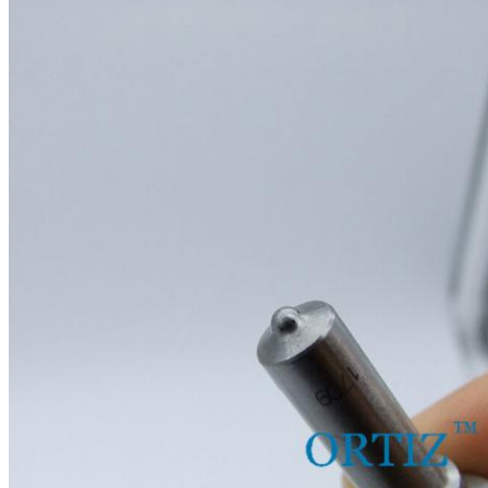
16
Sertifikat:
CE, ISO9001
17
Rincian Kemasan:
1 pc / tabung, 10 pcs / kotak
18
Ukuran kotak:
10 (cm) * 4,5 (cm) * 7,5 (cm)
19
Jaminan:
6 bulan