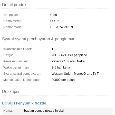
Detail produk
Tempat asal:
Cina
Nama merek:
ORTIZ
Nomor model:
DLLA152P1819
Syarat-syarat pembayaran & pengiriman
Kuantitas min Order:
1
Harga:
20USD-24USD per piece
Kemasan rincian:
Paket ORTIZ atau Netral
Waktu pengiriman:
3-5 hari kerja
Syarat-syarat pembayaran:
Western Union, MoneyGram, T / T
Menyediakan kemampuan:
20000 per bulan
Deskripsi
BOSCH Penyuntik Nozzle
Nama:
bagian pompa nozzle injeksi