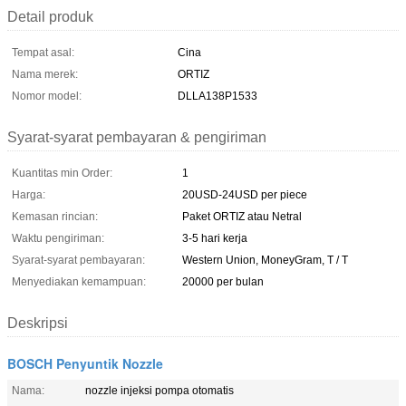
Detail produk
Tempat asal:
Cina
Nama merek:
ORTIZ
Nomor model:
DLLA138P1533
Syarat-syarat pembayaran & pengiriman
Kuantitas min Order:
1
Harga:
20USD-24USD per piece
Kemasan rincian:
Paket ORTIZ atau Netral
Waktu pengiriman:
3-5 hari kerja
Syarat-syarat pembayaran:
Western Union, MoneyGram, T / T
Menyediakan kemampuan:
20000 per bulan
Deskripsi
BOSCH Penyuntik Nozzle
Nama:
nozzle injeksi pompa otomatis