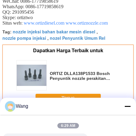
WeChat: 0086-17719858619
WhatsApp: 0086-17719858619
QQ: 291095456
Skype: ortiztwo
Situs web:
www.ortizdiesel.com
www.ortiznozzle.com
nozzle injeksi bahan bakar mesin diesel
Tag:
,
nozzle pompa injeksi
nozel Penyuntik Umum Rel
,
Dapatkan Harga Terbaik untuk
ORTIZ DLLA138P1533 Bosch
Penyuntik nozzle perakitan
pompa injeksi otomatis HYUNDAI
504380470
Terus
Wang
BOSCH Penyuntik Nozzle
Lebih
6:29 AM