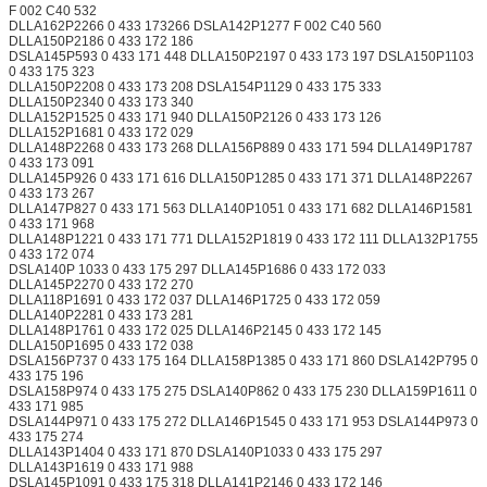
F 002 C40 532
DLLA162P2266 0 433 173266 DSLA142P1277 F 002 C40 560
DLLA150P2186 0 433 172 186
DSLA145P593 0 433 171 448 DLLA150P2197 0 433 173 197 DSLA150P1103
0 433 175 323
DLLA150P2208 0 433 173 208 DSLA154P1129 0 433 175 333
DLLA150P2340 0 433 173 340
DLLA152P1525 0 433 171 940 DLLA150P2126 0 433 173 126
DLLA152P1681 0 433 172 029
DLLA148P2268 0 433 173 268 DLLA156P889 0 433 171 594 DLLA149P1787
0 433 173 091
DLLA145P926 0 433 171 616 DLLA150P1285 0 433 171 371 DLLA148P2267
0 433 173 267
DLLA147P827 0 433 171 563 DLLA140P1051 0 433 171 682 DLLA146P1581
0 433 171 968
DLLA148P1221 0 433 171 771 DLLA152P1819 0 433 172 111 DLLA132P1755
0 433 172 074
DSLA140P 1033 0 433 175 297 DLLA145P1686 0 433 172 033
DLLA145P2270 0 433 172 270
DLLA118P1691 0 433 172 037 DLLA146P1725 0 433 172 059
DLLA140P2281 0 433 173 281
DLLA148P1761 0 433 172 025 DLLA146P2145 0 433 172 145
DLLA150P1695 0 433 172 038
DSLA156P737 0 433 175 164 DLLA158P1385 0 433 171 860 DSLA142P795 0
433 175 196
DSLA158P974 0 433 175 275 DSLA140P862 0 433 175 230 DLLA159P1611 0
433 171 985
DSLA144P971 0 433 175 272 DLLA146P1545 0 433 171 953 DSLA144P973 0
433 175 274
DLLA143P1404 0 433 171 870 DSLA140P1033 0 433 175 297
DLLA143P1619 0 433 171 988
DSLA145P1091 0 433 175 318 DLLA141P2146 0 433 172 146