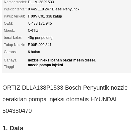
Nomor model:
DLLA138P1533
Injektor terkait:
0 445 110 247 Diesel Penyuntik
Katup terkait:
F 00V C01 338 katup
OEM:
'0 433 171 945
Merek:
ORTIZ
berat kotor:
45g per potong
Tutup Nozzle:
F 00R J00 841
Garansi:
6 bulan
nozzle injeksi bahan bakar mesin diesel
Cahaya
,
nozzle pompa injeksi
Tinggi:
ORTIZ DLLA138P1533 Bosch Penyuntik nozzle
perakitan pompa injeksi otomatis HYUNDAI
504380470
1. Data