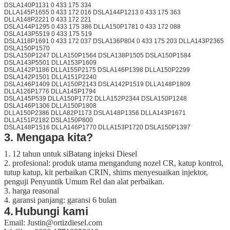
DSLA140P1131 0 433 175 334
DLLA145P1655 0 433 172 016 DSLA144P1213 0 433 175 363
DLLA148P2221 0 433 172 221
DSLA144P1295 0 433 175 386 DLLA150P1781 0 433 172 088
DSLA143P5519 0 433 175 519
DSLA118P1691 0 433 172 037 DSLA136P804 0 433 175 203 DLLA143P2365
DSLA150P1570
DSLA150P1247 DLLA150P1564 DSLA138P1505 DSLA150P1584
DSLA143P5501 DLLA153P1609
DSLA142P1186 DLLA155P2175 DSLA146P1398 DLLA150P2299
DSLA142P1501 DLLA151P2240
DSLA146P1409 DLLA150P2143 DSLA142P1519 DLLA148P1809
DLLA126P1776 DLLA145P1794
DSLA145P539 DLLA150P1772 DLLA152P2344 DSLA150P1248
DSLA146P1306 DLLA150P1808
DLLA150P2386 DLLA82P1173 DSLA148P1356 DLLA143P1671
DLLA151P2182 DSLA150P800
DSLA148P1516 DLLA146P1770 DLLA153P1720 DSLA150P1397
3. Mengapa kita?
1. 12 tahun untuk siBatang injeksi Diesel
2.
profesional:
produk utama mengandung nozel CR, katup kontrol,
tutup katup, kit perbaikan CRIN, shims menyesuaikan injektor,
penguji Penyuntik Umum Rel dan alat perbaikan.
3. harga reasonal
4. garansi panjang: garansi 6 bulan
4.
Hubungi kami
Email: Justin@ortizdiesel.com