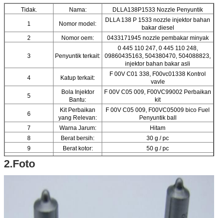
Tidak.
Nama:
DLLA138P1533 Nozzle Penyuntik
DLLA 138 P 1533 nozzle injektor bahan
1
Nomor model:
bakar diesel
2
Nomor oem:
0433171945 nozzle pembakar minyak
0 445 110 247, 0 445 110 248,
3
Penyuntik terkait:
09860435163, 504380470, 504088823,
injektor bahan bakar asli
F 00V C01 338, F00vc01338 Kontrol
4
Katup terkait:
vavle
Bola Injektor
F 00V C05 009, F00VC99002 Perbaikan
5
Bantu:
kit
Kit Perbaikan
F 00V C05 009, F00VC05009 bico Fuel
6
yang Relevan:
Penyuntik ball
7
Warna Jarum:
Hitam
8
Berat bersih:
30 g / pc
9
Berat kotor:
50 g / pc
Ukuran Lubang
2.Foto
10
Nozzle:
Sudut Lubang
11
Nosel:
Nomor Lubang
12
Nozzle:
13
Mesin mobil:
kendaraan diesel